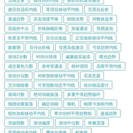
负成交量
线性回归均线
多阶回归波动通道
麦莎自适应均线
零滞后移动平均线
无滞后反射
衰减趋势
买卖强度平衡
阳线优势
对数收益率
高低价中点
价格振幅距离
加速通道
简易波动
朱里克平滑均线
百分比收益
正弦加权移动平均线
能量潮
百分比价格
甘恩高低激活
弓箭趋势均线
滚动Z分数
时间分段值
威廉超买超卖
曙光趋势
成交量热力图
唐奇安通道
相对强弱
高斯平滑均线
滚动分位数
对称加权移动平均线
买卖意愿
艾尔德能量
可变指数动态平均线
埃尔德温度计
衰竭计数
绝对动能振荡
多重平滑趋势循环
钱德动量振荡
确定动能
随机
帕斯卡加权均线
线性加权移动平均线
希尔伯特平滑趋势线
递减趋势
溃疡指数
滚动偏度
滚动中位数
终极震荡
平滑移动平均线
费舍尔变换
鳄鱼线