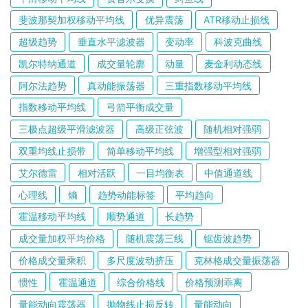
斐波那契加权移动平均线
优异震荡
ATR移动止损线
超级趋势
垂直水平滤波器
变动率
科波克曲线
凯尔特纳通道
成交量轮廓
动量
麦金利动态线
阿尔法趋势
真动能振荡器
三重指数移动平均线
指数移动平均线
弓箭平衡成交量
三极点超级平滑滤波器
高级正弦波
随机相对强弱
双重均线止损带
简单移动平均线
增强型相对强弱
艾尔德雷
相对活跃
一目均衡表
中值通道线
心理线
熵
趋势动能标签
平均趋向
霍温移动平均线
顺势通道
长趋势
成交量加权平均价格
随机震荡三线
锯齿波趋势
价格成交量乘积
多尺度波动挤压
克林格成交量振荡器
惯性
霍温通道
综合价格线
价格预测乖离
量能动向震荡器
抛物线止损反转
量能动向