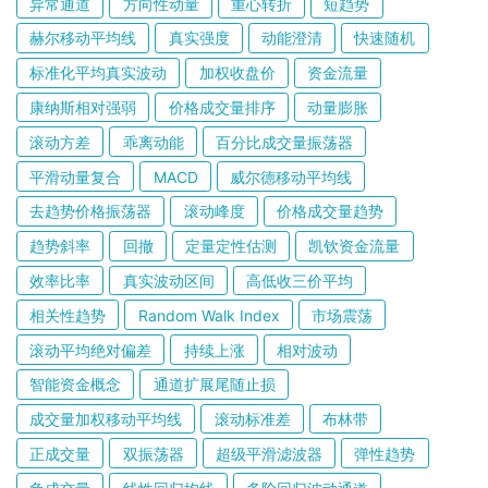
异常通道
方向性动量
重心转折
短趋势
赫尔移动平均线
真实强度
动能澄清
快速随机
标准化平均真实波动
加权收盘价
资金流量
康纳斯相对强弱
价格成交量排序
动量膨胀
滚动方差
乖离动能
百分比成交量振荡器
平滑动量复合
MACD
威尔德移动平均线
去趋势价格振荡器
滚动峰度
价格成交量趋势
趋势斜率
回撤
定量定性估测
凯钦资金流量
效率比率
真实波动区间
高低收三价平均
相关性趋势
Random Walk Index
市场震荡
滚动平均绝对偏差
持续上涨
相对波动
智能资金概念
通道扩展尾随止损
成交量加权移动平均线
滚动标准差
布林带
正成交量
双振荡器
超级平滑滤波器
弹性趋势