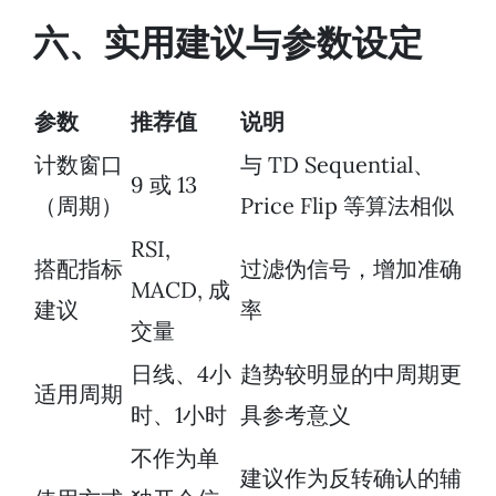
六、实用建议与参数设定
参数
推荐值
说明
计数窗口
与 TD Sequential、
9 或 13
（周期）
Price Flip 等算法相似
RSI,
搭配指标
过滤伪信号，增加准确
MACD, 成
建议
率
交量
日线、4小
趋势较明显的中周期更
适用周期
时、1小时
具参考意义
不作为单
建议作为反转确认的辅