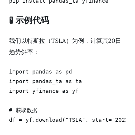
pip install pandas_ta yfinance
🧪 示例代码
我们以特斯拉（TSLA）为例，计算其20日
趋势斜率：
import pandas as pd

import pandas_ta as ta

import yfinance as yf

# 获取数据

df = yf.download("TSLA", start="2023-0