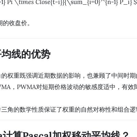
1} P
i \times Close
{t-i}}{\sum_{i=0}^{n-1} P_i} 
期的收盘价。
动平均线的优势
角的权重既强调近期数据的影响，也兼顾了中间时期
WMA，PWMA对短期价格波动的敏感度适中，有效
卡三角的数学性质保证了权重的自然对称性和组合逻
ta计算Pascal加权移动平均线？