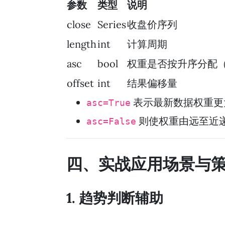
参数
类型
说明
close
Series
收盘价序列
length
int
计算周期
asc
bool
权重是否按升序分配
offset
int
结果偏移量
表示最新数据权重更
asc=True
则使权重由远至近
asc=False
四、实战应用场景与
1. 趋势判断辅助