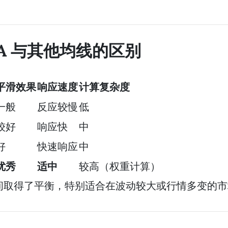
A 与其他均线的区别
平滑效果
响应速度
计算复杂度
一般
反应较慢
低
较好
响应快
中
好
快速响应
中
优秀
适中
较高（权重计算）
间取得了平衡，特别适合在波动较大或行情多变的