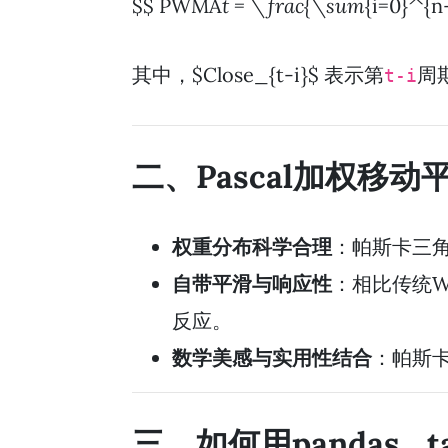
$$ PWMA
t = \frac{\sum
{i=0}^{n-
其中，$Close_{t-i}$ 表示第
周
t-i
二、Pascal加权移
权重分布科学合理
：帕斯卡三
自带平滑与响应性
：相比传统
反应。
数学美感与实用性结合
：帕斯
三、如何用pandas_