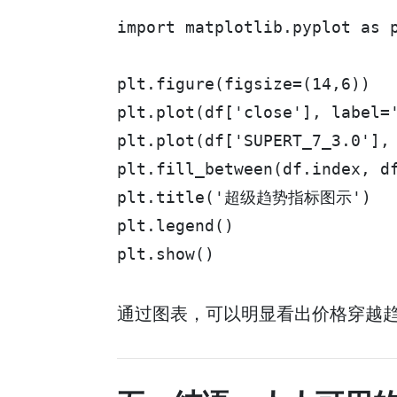
import matplotlib.pyplot as p
plt.figure(figsize=(14,6))

plt.plot(df['close'], label=
plt.plot(df['SUPERT_7_3.0']
plt.fill_between(df.index, df
plt.title('超级趋势指标图示')

plt.legend()

plt.show()
通过图表，可以明显看出价格穿越