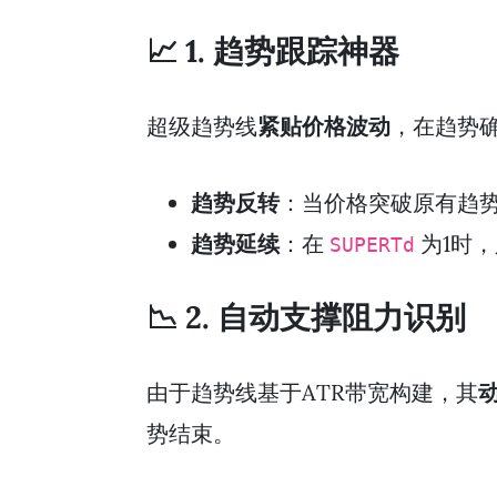
📈 1. 趋势跟踪神器
超级趋势线
紧贴价格波动
，在趋势
趋势反转
：当价格突破原有趋
趋势延续
：在
为1时
SUPERTd
📉 2. 自动支撑阻力识别
由于趋势线基于ATR带宽构建，其
势结束。