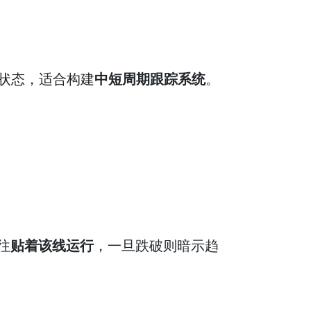
状态，适合构建
中短周期跟踪系统
。
往
贴着该线运行
，一旦跌破则暗示趋