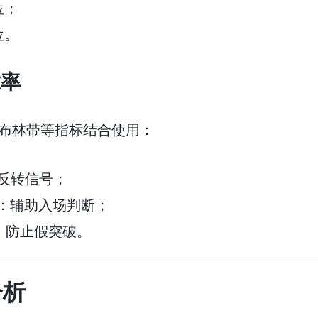
位；
位。
胜率
ACD、布林带等指标结合使用：
反转信号；
：辅助入场判断；
：防止假突破。
分析