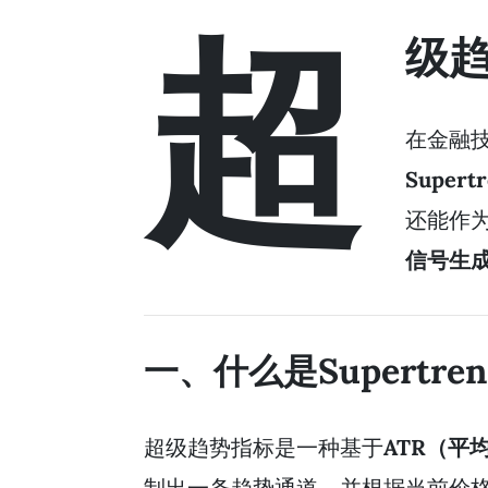
超
级
在金融
Super
还能作
信号生
一、什么是Supertr
超级趋势指标是一种基于
ATR（平
制出一条趋势通道，并根据当前价