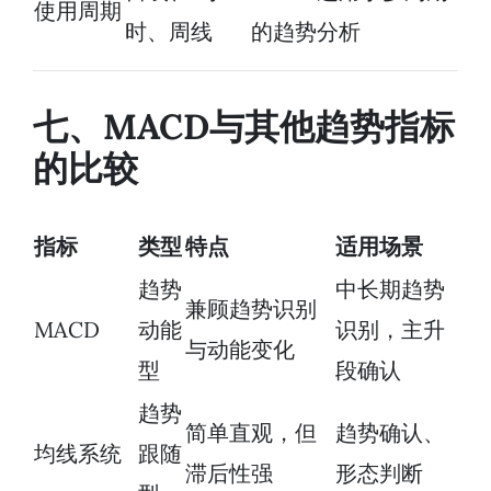
使用周期
时、周线
的趋势分析
七、MACD与其他趋势指标
的比较
指标
类型
特点
适用场景
趋势
中长期趋势
兼顾趋势识别
MACD
动能
识别，主升
与动能变化
型
段确认
趋势
简单直观，但
趋势确认、
均线系统
跟随
滞后性强
形态判断