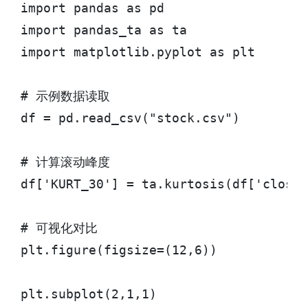
import pandas as pd

import pandas_ta as ta

import matplotlib.pyplot as plt

# 示例数据读取

df = pd.read_csv("stock.csv")

# 计算滚动峰度

df['KURT_30'] = ta.kurtosis(df['close'
# 可视化对比

plt.figure(figsize=(12,6))

plt.subplot(2,1,1)
