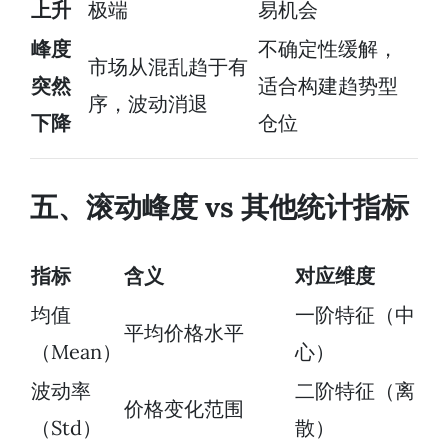
上升
极端
易机会
峰度
不确定性缓解，
市场从混乱趋于有
突然
适合构建趋势型
序，波动消退
下降
仓位
五、滚动峰度 vs 其他统计指标
指标
含义
对应维度
均值
一阶特征（中
平均价格水平
（Mean）
心）
波动率
二阶特征（离
价格变化范围
（Std）
散）