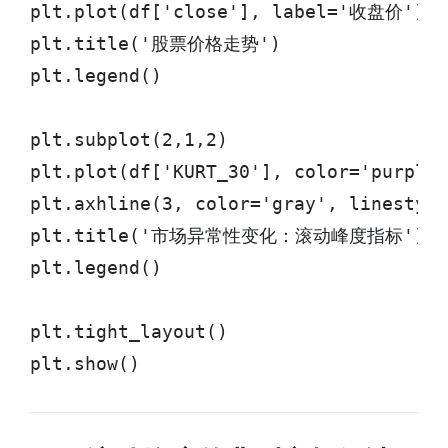
plt.plot(df['close'], label='收盘价')

plt.title('股票价格走势')

plt.legend()

plt.subplot(2,1,2)

plt.plot(df['KURT_30'], color='purp
plt.axhline(3, color='gray', linesty
plt.title('市场异常性变化：滚动峰度指标')

plt.legend()

plt.tight_layout()

plt.show()