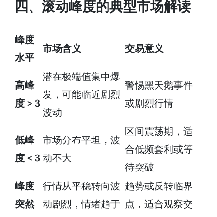
四、滚动峰度的典型市场解读
峰度
市场含义
交易意义
水平
潜在极端值集中爆
高峰
警惕黑天鹅事件
发，可能临近剧烈
度 > 3
或剧烈行情
波动
区间震荡期，适
低峰
市场分布平坦，波
合低频套利或等
度 < 3
动不大
待突破
峰度
行情从平稳转向波
趋势或反转临界
突然
动剧烈，情绪趋于
点，适合观察交