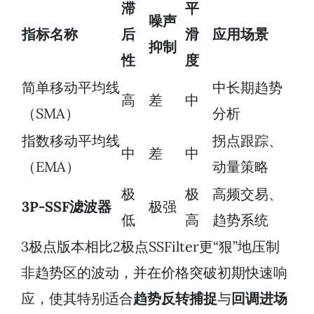
滞
平
噪声
指标名称
后
滑
应用场景
抑制
性
度
简单移动平均线
中长期趋势
高
差
中
（SMA）
分析
指数移动平均线
拐点跟踪、
中
差
中
（EMA）
动量策略
极
极
高频交易、
3P-SSF滤波器
极强
低
高
趋势系统
3极点版本相比2极点SSFilter更“狠”地压制
非趋势区的波动，并在价格突破初期快速响
应，使其特别适合
趋势反转捕捉
与
回调进场