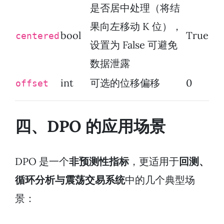
是否居中处理（将结
果向左移动 K 位），
bool
True
centered
设置为 False 可避免
数据泄露
int
可选的位移偏移
0
offset
四、DPO 的应用场景
DPO 是一个
非预测性指标
，更适用于
回测、
循环分析与震荡交易系统
中的几个典型场
景：