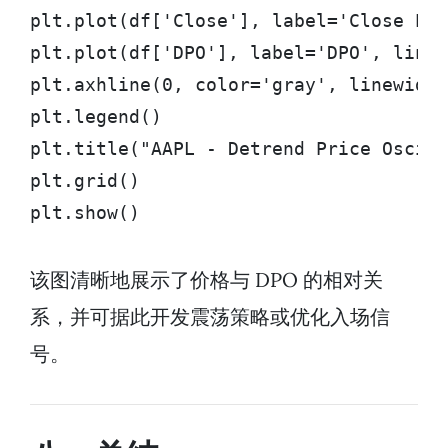
plt.plot(df['Close'], label='Close Pri
plt.plot(df['DPO'], label='DPO', lines
plt.axhline(0, color='gray', linewidth
plt.legend()

plt.title("AAPL - Detrend Price Oscill
plt.grid()

plt.show()
该图清晰地展示了价格与 DPO 的相对关
系，并可据此开发震荡策略或优化入场信
号。