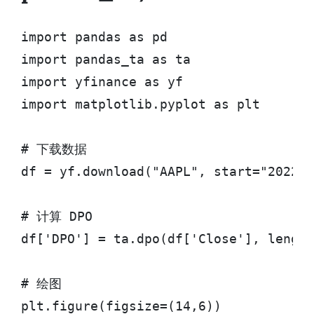
import pandas as pd

import pandas_ta as ta

import yfinance as yf

import matplotlib.pyplot as plt

# 下载数据

df = yf.download("AAPL", start="2022-0
# 计算 DPO

df['DPO'] = ta.dpo(df['Close'], length
# 绘图

plt.figure(figsize=(14,6))
