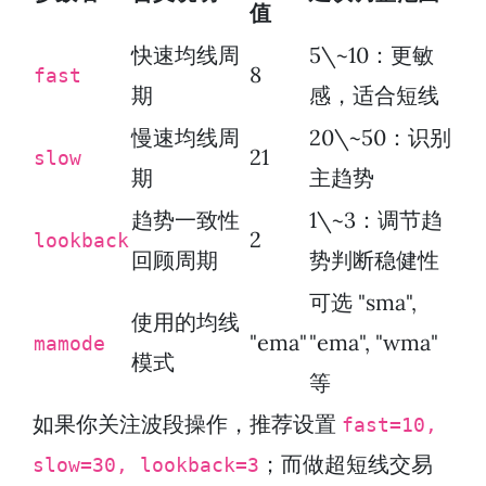
值
快速均线周
5\~10：更敏
8
fast
期
感，适合短线
慢速均线周
20\~50：识别
21
slow
期
主趋势
趋势一致性
1\~3：调节趋
2
lookback
回顾周期
势判断稳健性
可选 "sma",
使用的均线
"ema"
"ema", "wma"
mamode
模式
等
如果你关注波段操作，推荐设置
fast=10,
；而做超短线交易
slow=30, lookback=3