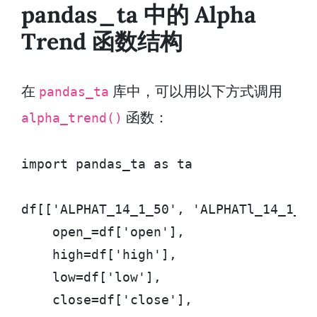
pandas_ta 中的 Alpha
Trend 函数结构
在
库中，可以用以下方式调用
pandas_ta
函数：
alpha_trend()
import pandas_ta as ta

df[['ALPHAT_14_1_50', 'ALPHATl_14_1_50
    open_=df['open'],

    high=df['high'],

    low=df['low'],

    close=df['close'],
