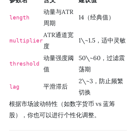
动量与ATR
14（经典值）
length
周期
ATR通道宽
1\~1.5，适中灵敏
multiplier
度
动量强度阈
50\~60，过滤震
threshold
值
荡期
2\~3，防止频繁
平滑滞后
lag
切换
根据市场波动特性（如数字货币 vs 蓝筹
股），你也可以进行个性化调整。