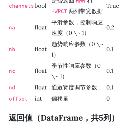
是否返回
和
HWW
bool
True
channels
两列带宽数据
HWPCT
平滑参数，控制响应
float
0.2
na
速度（0 \~ 1）
趋势响应参数（0 \~
float
0.1
nb
1）
季节性响应参数（0
float
0.1
nc
\~ 1）
float
通道宽度调节参数
0.1
nd
int
偏移量
0
offset
返回值（DataFrame，共5列）