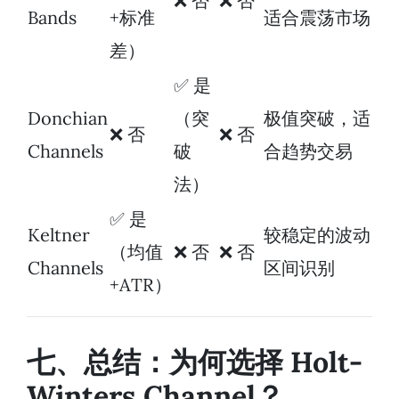
❌ 否
❌ 否
Bands
+标准
适合震荡市场
差）
✅ 是
Donchian
（突
极值突破，适
❌ 否
❌ 否
Channels
破
合趋势交易
法）
✅ 是
Keltner
较稳定的波动
（均值
❌ 否
❌ 否
Channels
区间识别
+ATR）
七、总结：为何选择 Holt-
Winters Channel？