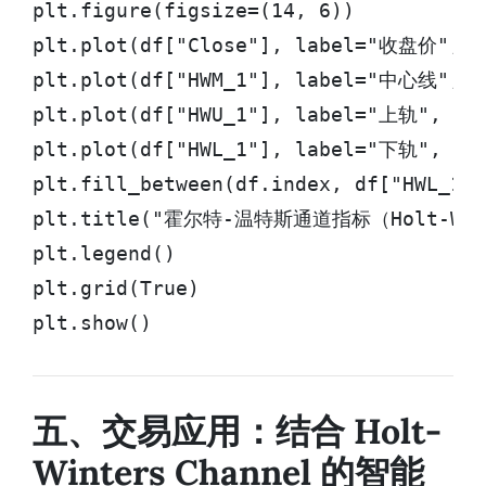
plt.figure(figsize=(14, 6))

plt.plot(df["Close"], label="收盘价", co
plt.plot(df["HWM_1"], label="中心线", co
plt.plot(df["HWU_1"], label="上轨", col
plt.plot(df["HWL_1"], label="下轨", col
plt.fill_between(df.index, df["HWL_1"]
plt.title("霍尔特-温特斯通道指标（Holt-Winte
plt.legend()

plt.grid(True)

plt.show()
五、交易应用：结合 Holt-
Winters Channel 的智能