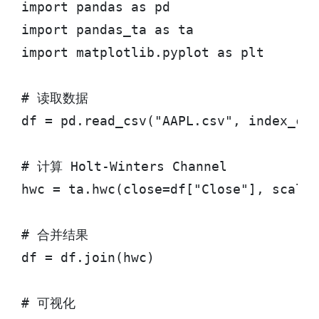
import pandas as pd

import pandas_ta as ta

import matplotlib.pyplot as plt

# 读取数据

df = pd.read_csv("AAPL.csv", index_col
# 计算 Holt-Winters Channel

hwc = ta.hwc(close=df["Close"], scalar
# 合并结果

df = df.join(hwc)

# 可视化
