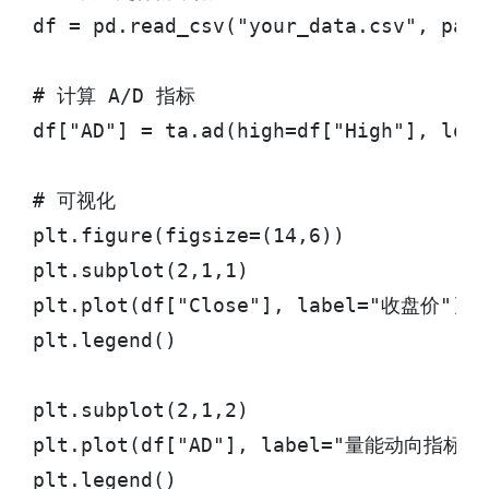
df = pd.read_csv("your_data.csv", pars
# 计算 A/D 指标

df["AD"] = ta.ad(high=df["High"], low=
# 可视化

plt.figure(figsize=(14,6))

plt.subplot(2,1,1)

plt.plot(df["Close"], label="收盘价")

plt.legend()

plt.subplot(2,1,2)

plt.plot(df["AD"], label="量能动向指标 A/D
plt.legend()
